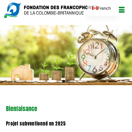
French
Go
Go
to
to
slide
slide
1
2
Bienfaisance
Projet subventionné en 2025