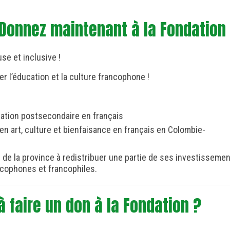
to
to
 est un don pour la francophonie
slide
slide
Donnez maintenant à la Fondation
1
2
e et inclusive !
r l’éducation et la culture francophone !
cation postsecondaire en français
en art, culture et bienfaisance en français en Colombie-
 de la province à redistribuer une partie de ses investisseme
ncophones et francophiles.
 faire un don à la Fondation ?