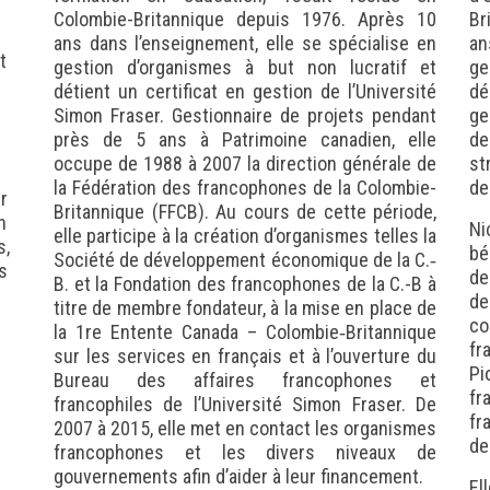
Colombie-Britannique depuis 1976. Après 10
Br
ans dans l’enseignement, elle se spécialise en
an
t
gestion d’organismes à but non lucratif et
ge
détient un certificat en gestion de l’Université
dé
Simon Fraser. Gestionnaire de projets pendant
ge
près de 5 ans à Patrimoine canadien, elle
de
occupe de 1988 à 2007 la direction générale de
st
la Fédération des francophones de la Colombie-
de
r
Britannique (FFCB). Au cours de cette période,
n
Ni
elle participe à la création d’organismes telles la
s,
bé
Société de développement économique de la C.‐
s
de
B. et la Fondation des francophones de la C.-B à
de
titre de membre fondateur, à la mise en place de
co
la 1re Entente Canada – Colombie‐Britannique
fr
sur les services en français et à l’ouverture du
Pi
Bureau des affaires francophones et
fr
francophiles de l’Université Simon Fraser. De
fr
2007 à 2015, elle met en contact les organismes
de
francophones et les divers niveaux de
gouvernements afin d’aider à leur financement.
El