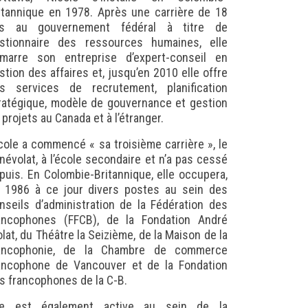
itannique en 1978. Après une carrière de 18
s au gouvernement fédéral à titre de
stionnaire des ressources humaines, elle
marre son entreprise d’expert-conseil en
stion des affaires et, jusqu’en 2010 elle offre
s services de recrutement, planification
ratégique, modèle de gouvernance et gestion
 projets au Canada et à l’étranger.
cole a commencé « sa troisième carrière », le
névolat, à l’école secondaire et n’a pas cessé
puis. En Colombie-Britannique, elle occupera,
 1986 à ce jour divers postes au sein des
nseils d’administration de la Fédération des
ancophones (FFCB), de la Fondation André
olat, du Théâtre la Seizième, de la Maison de la
ancophonie, de la Chambre de commerce
ancophone de Vancouver et de la Fondation
s francophones de la C-B.
le est également active au sein de la